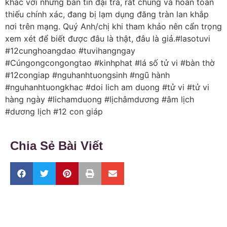
khác với những bản tin đại trà, rất chung và hoàn toàn
thiếu chính xác, đang bị lạm dụng đăng tràn lan khắp
nơi trên mạng. Quý Anh/chị khi tham khảo nên cẩn trọng
xem xét để biết được đâu là thật, đâu là giả.#lasotuvi
#12cunghoangdao #tuvihangngay
#Cúngongcongongtao #kinhphat #lá số tử vi #bàn thờ
#12congiap #nguhanhtuongsinh #ngũ hành
#nguhanhtuongkhac #doi lich am duong #tử vi #tử vi
hàng ngày #lichamduong #lịchâmdương #âm lịch
#dương lịch #12 con giáp
Chia Sẻ Bài Viết