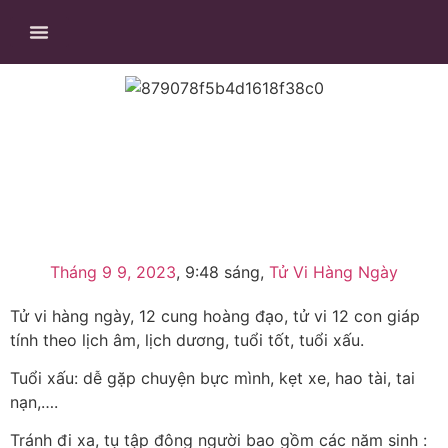
Trang Chủ
Về Thầy Giang
Fanpage Facebook
Kênh Youtube
Tử Vi Hàng Ngày
Dịch Vụ Cải Mệnh
Kiến Thức Phong Thuỷ
Các Ứng Dụng
Tháng 9 9, 2023
,
9:48 sáng
,
Tử Vi Hàng Ngày
Tử vi hàng ngày, 12 cung hoàng đạo, tử vi 12 con giáp
tính theo lịch âm, lịch dương, tuổi tốt, tuổi xấu.
Tuổi xấu: dễ gặp chuyện bực mình, kẹt xe, hao tài, tai
nạn,….
Tránh đi xa, tụ tập đông người bao gồm các năm sinh :