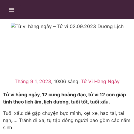
Trang Chủ
Về Thầy Giang
Fanpage Facebook
Kênh Youtube
Tử Vi Hàng Ngày
Dịch Vụ Cải Mệnh
Kiến Thức Phong Thuỷ
Các Ứng Dụng
Tháng 9 1, 2023
,
10:06 sáng
,
Tử Vi Hàng Ngày
Tử vi hàng ngày, 12 cung hoàng đạo, tử vi 12 con giáp
tính theo lịch âm, lịch dương, tuổi tốt, tuổi xấu.
Tuổi xấu: dễ gặp chuyện bực mình, kẹt xe, hao tài, tai
nạn,…. Tránh đi xa, tụ tập đông người bao gồm các năm
sinh :