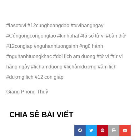
#lasotuvi #12cunghoangdao #tuvihangngay
#Cúngongcongongtao #kinhphat #lá số tử vi #bàn thờ
#12congiap #nguhanhtuongsinh #ngũ hành
#nguhanhtuongkhac #doi lich am duong #tử vi #tử vi
hàng ngày #lichamduong #lịchâmdương #âm lịch
#dương lịch #12 con giáp
Giang Phong Thuỷ
CHIA SẺ BÀI VIẾT