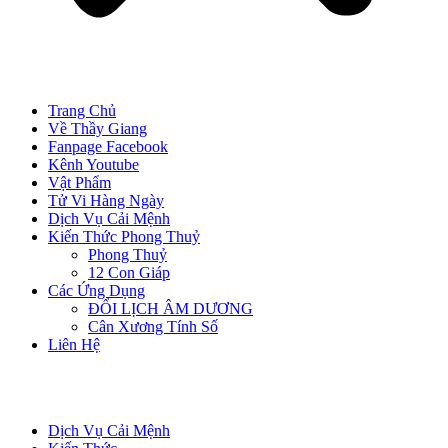
Trang Chủ
Về Thầy Giang
Fanpage Facebook
Kênh Youtube
Vật Phẩm
Tử Vi Hàng Ngày
Dịch Vụ Cải Mệnh
Kiến Thức Phong Thuỷ
Phong Thuỷ
12 Con Giáp
Các Ứng Dụng
ĐỔI LỊCH ÂM DƯƠNG
Cân Xương Tính Số
Liên Hệ
Dịch Vụ Cải Mệnh