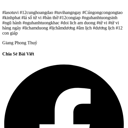
#lasotuvi #12cunghoangdao #tuvihangngay #Cúngongcongongtao
#kinhphat #lá số tử vi #bàn thờ #12congiap #nguhanhtuongsinh
#ngũ hành #nguhanhtuongkhac #doi lich am duong #tử vi #tử vi
hàng ngày #lichamduong #lịchâmdương #âm lịch #dương lịch #12
con giáp
Giang Phong Thuỷ
Chia Sẻ Bài Viết