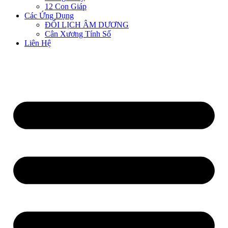
12 Con Giáp
Các Ứng Dụng
ĐỔI LỊCH ÂM DƯƠNG
Cân Xương Tính Số
Liên Hệ