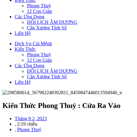
Kiến Thức
Phong Thuỷ
12 Con Giáp
Các Ứng Dụng
ĐỔI LỊCH ÂM DƯƠNG
Cân Xương Tính Số
Liên Hệ
Dịch Vụ Cải Mệnh
Kiến Thức
Phong Thuỷ
12 Con Giáp
Các Ứng Dụng
ĐỔI LỊCH ÂM DƯƠNG
Cân Xương Tính Số
Liên Hệ
Kiến Thức Phong Thuỷ : Cửa Ra Vào
Tháng 8 2, 2023
,
2:19 chiều
,
Phong Thuỷ